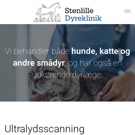
Gå til hovedindhold
Vi behandler både
hunde, katte og
andre smådyr
, og har også en
udkørende dyrlæge.
Ultralydsscanning