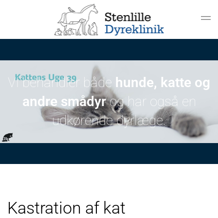
Gå til hovedindhold
Vi behandler både
hunde, katte og
andre smådyr
og har også en
udkørende dyrlæge.
Kastration af kat