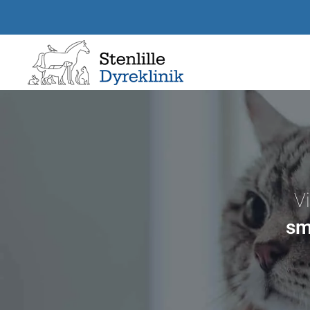
Gå til hovedindhold
V
sm