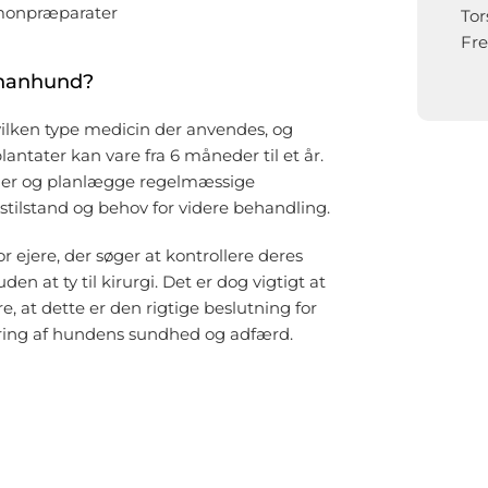
rmonpræparater
Tor
Fre
 hanhund?
vilken type medicin der anvendes, og
tater kan vare fra 6 måneder til et år.
nger og planlægge regelmæssige
tilstand og behov for videre behandling.
r ejere, der søger at kontrollere deres
n at ty til kirurgi. Det er dog vigtigt at
re, at dette er den rigtige beslutning for
ering af hundens sundhed og adfærd.