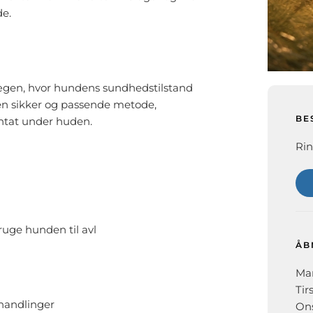
de.
lægen, hvor hundens sundhedstilstand
 en sikker og passende metode,
BE
ntat under huden.
Rin
uge hunden til avl
ÅB
Man
Tir
ehandlinger
Ons