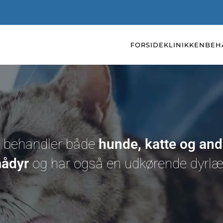
FORSIDE
KLINIKKEN
BEH
i behandler både
hunde, katte og and
ådyr
og har også en udkørende dyrlæ